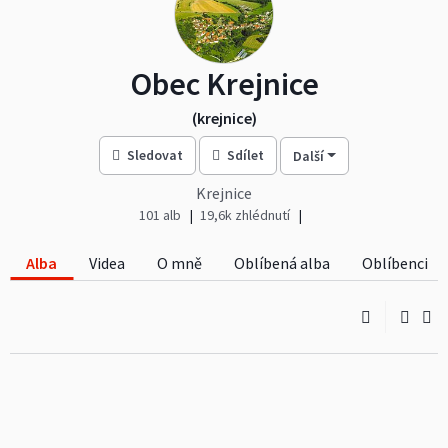
Obec Krejnice
(krejnice)
Sledovat
Sdílet
Další
Krejnice
101 alb
19,6k zhlédnutí
Alba
Videa
O mně
Oblíbená alba
Oblíbenci